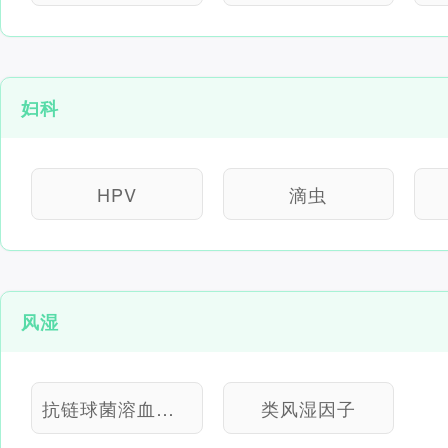
妇科
HPV
滴虫
风湿
抗链球菌溶血素“O”
类风湿因子