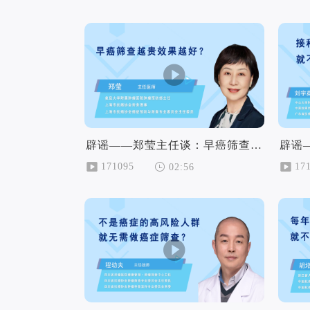
辟谣——郑莹主任谈：早癌筛查越贵效果越好？
171095
17
02:56