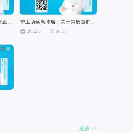
沉默的杀手“卵巢癌”，该如何正确的预防和筛查
护卫肠远离肿瘤，关于胃肠道肿瘤的筛查和防治
209258
60:13
更多>>