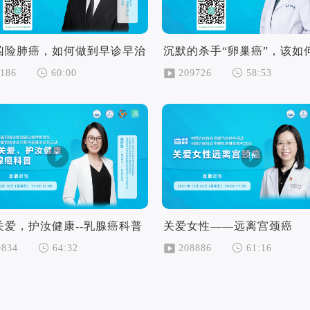
凶险肺癌，如何做到早诊早治
1186
209726
60:00
58:53
关爱，护汝健康--乳腺癌科普
关爱女性——远离宫颈癌
9834
208886
64:32
61:16