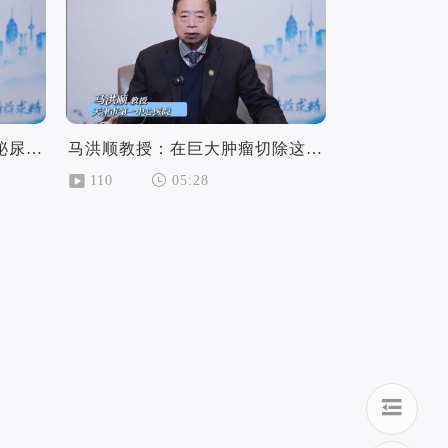
刘洋教授：解读人文护理与泌尿肿瘤患者的双向奔赴
马洪顺教授：在巨大肿瘤切除这类高难度手术中机器人能带来哪些好处
110
05:28