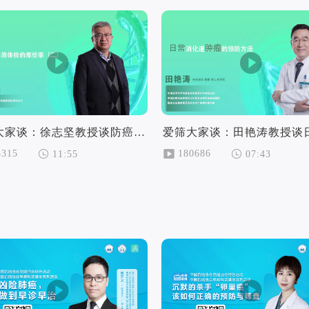
爱筛大家谈：徐志坚教授谈防癌早筛体检的那些事（二）
3315
180686
11:55
07:43