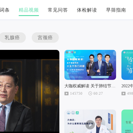
词条
精品视频
常见问答
体检解读
早筛指南
乳腺癌
宫颈癌
大咖权威解读 关于肺结节的十五个热门问题
145750
60:27
49