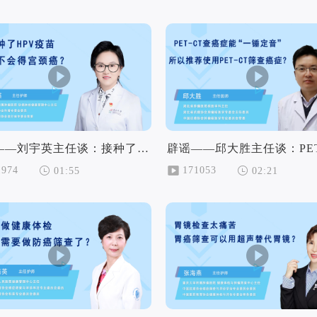
辟谣——刘宇英主任谈：接种了HPV疫苗，就不会得宫颈癌？
1974
171053
01:55
02:21