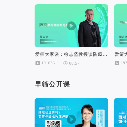
爱筛大家谈：徐志坚教授谈防癌早筛体检的那些事
191036
19
08:57
早筛公开课