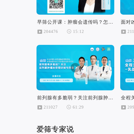
早筛公开课：肿瘤会遗传吗？怎样识别遗传性肿瘤？
面对
204476
21
15:12
前列腺有多脆弱？关注前列腺肿瘤的早期诊断和筛查
全程
211027
20
61:29
爱筛专家说