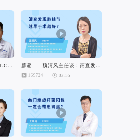
辟谣——邱大胜主任谈：PET-CT查癌症能“一锤定音” 所以推荐使用PET-CT筛查癌症？
辟谣——魏清风主任谈：筛查发现肺结节越早手术越好？
169724
02:55