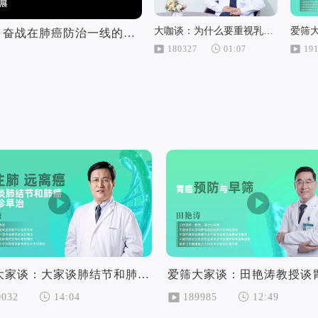
大咖谈：为什么要重视乳腺癌筛查？
【2023年国际肺癌关注月】专访支修益教授 奋战在肺癌防治一线的“老兵” 走出一条科普“长征路”
180327
01:07
19
爱筛大家谈：大家谈肺结节和肺癌的早诊早治
0032
189985
14:04
12:49