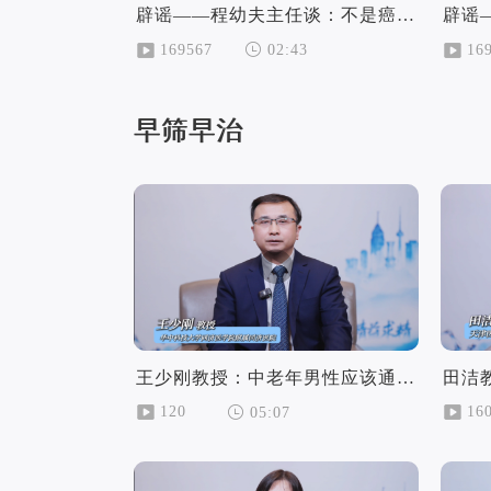
辟谣——程幼夫主任谈：不是癌症的高风险人群就无需做癌症筛查？
169567
16
02:43
早筛早治
王少刚教授：中老年男性应该通过哪些方式进行泌尿系统的早期筛查
120
16
05:07