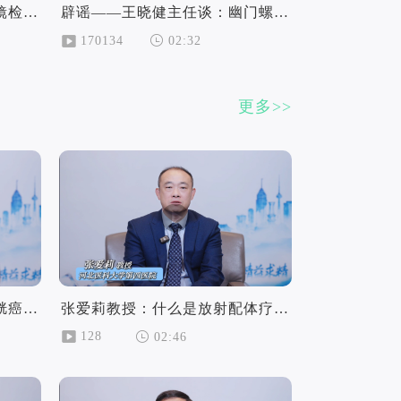
辟谣——张海燕主任谈：胃镜检查太痛苦，胃癌筛查可以用超声替代胃镜？
辟谣——王晓健主任谈：幽门螺旋杆菌阳性一定会罹患胃癌？
170134
02:32
更多>>
范晋海教授：液体活检对膀胱癌早筛的作用
张爱莉教授：什么是放射配体疗法(KLT)
128
02:46