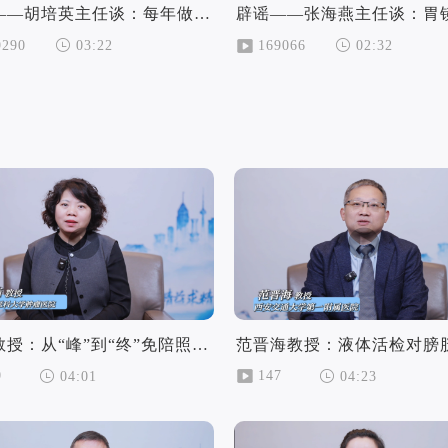
辟谣——胡培英主任谈：每年做健康体检就不需要做防癌筛查了？
9290
169066
03:22
02:32
田洁教授：从“峰”到“终”免陪照护服务的奇妙蜕变
0
147
04:01
04:23