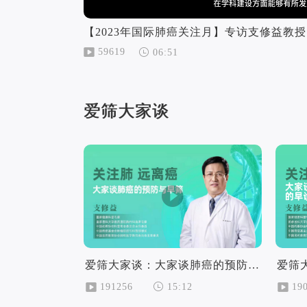
59619
06:51
爱筛大家谈
爱筛大家谈：大家谈肺癌的预防与早筛
191256
19
15:12