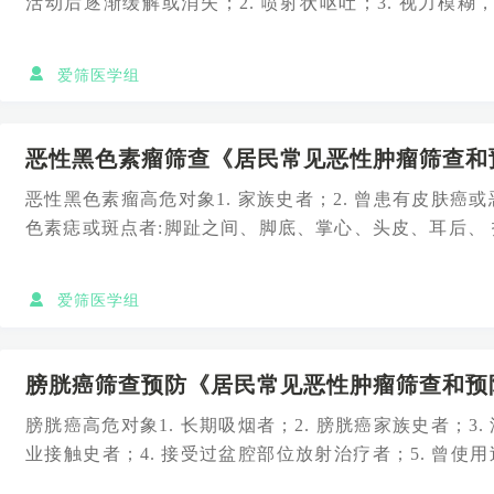
活动后逐渐缓解或消失；2. 喷射状呕吐；3. 视力模糊，
奋、躁动...
爱筛医学组
恶性黑色素瘤筛查《居民常见恶性肿瘤筛查和预
恶性黑色素瘤高危对象1. 家族史者；2. 曾患有皮肤癌或
色素痣或斑点者:脚趾之间、脚底、掌心、头皮、耳后、
周围；4...
爱筛医学组
膀胱癌筛查预防《居民常见恶性肿瘤筛查和预防
膀胱癌高危对象1. 长期吸烟者；2. 膀胱癌家族史者；3
业接触史者；4. 接受过盆腔部位放射治疗者；5. 曾
物者...