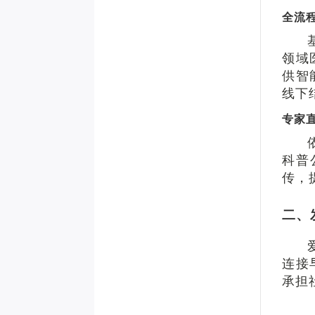
全流
领域
供智
线下
专家
科普
传，
二、
连接
承担